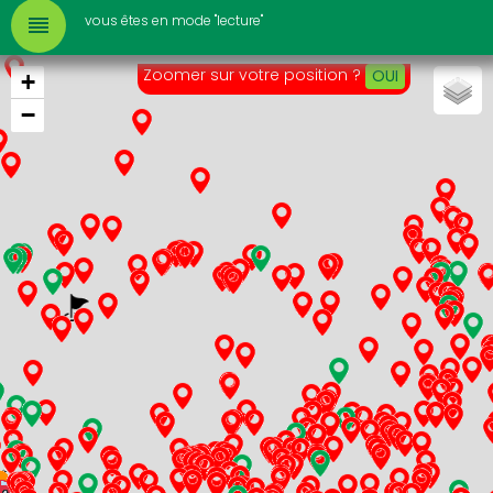
vous êtes en mode "lecture"
reorder
Zoomer sur votre position ?
OUI
+
−