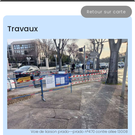
Retour sur carte
Travaux
Voie de liaison prado--prado n°470 contre allee 13008